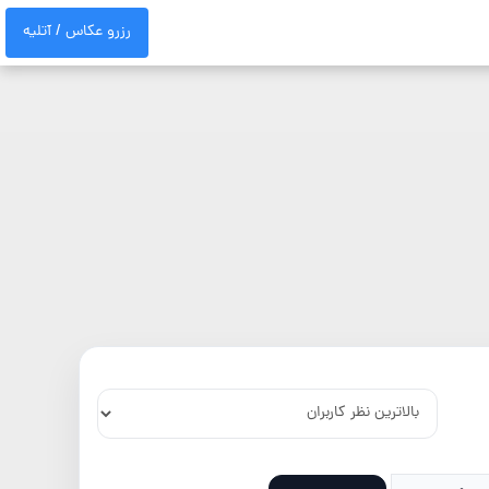
رزرو عکاس / آتلیه