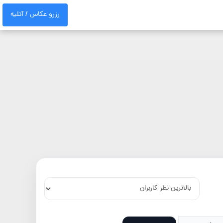
رزرو عکاس / آتلیه