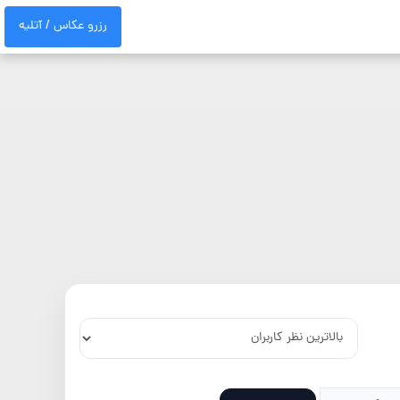
رزرو عکاس / آتلیه