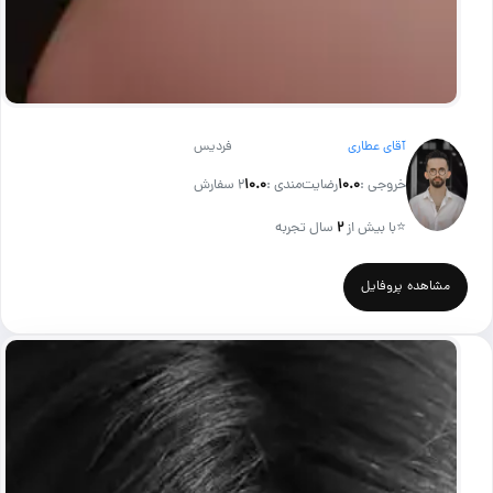
آقای عطاری
فردیس
خروجی :
۱۰.۰
رضایت‌مندی :
۱۰.۰
2 سفارش
⭐
با بیش از
۲
سال تجربه
مشاهده پروفایل