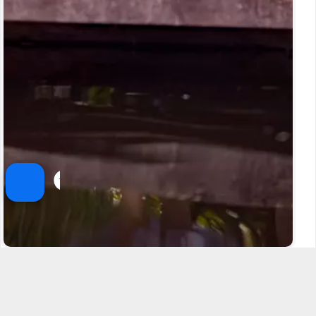
آقای احرامی
فردیس
خروجی :
۱۰.۰
رضایت‌مندی :
۱۰.۰
2 سفارش