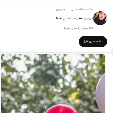
خانم سلطانمحمدی
فردیس
خروجی :
۱۰.۰
رضایت‌مندی :
۱۰.۰
⭐
با بیش از
۱
سال تجربه
مشاهده پروفایل