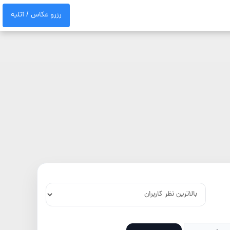
رزرو عکاس / آتلیه