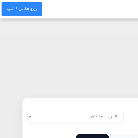
رزرو عکاس / آتلیه