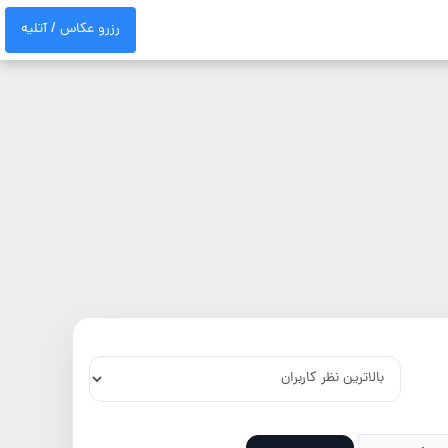
رزرو عکاس / آتلیه