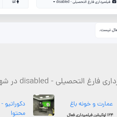
فیلمبرداری فارغ التحصیلی - disabled
آقا
عال نیست.
التحصیلی - disabled در شهربابک مناسبه؟
عمارت و خونه باغ
دکوراتیو - 
محتوا
۱۲۴ لوکیشن فیلمبرداری فعال