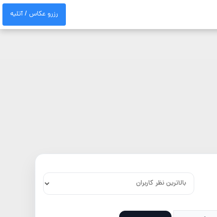
رزرو عکاس / آتلیه