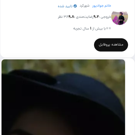
خانم جوادپور
شهرکرد
تایید شده
خروجی :
۹.۲
رضایت‌مندی :
۹.۸
38 نظر
⭐⭐
با بیش از
۱
سال تجربه
مشاهده پروفایل