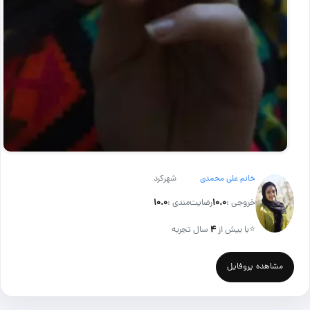
خانم علی محمدی
شهرکرد
خروجی :
۱۰.۰
رضایت‌مندی :
۱۰.۰
⭐
با بیش از
۴
سال تجربه
مشاهده پروفایل