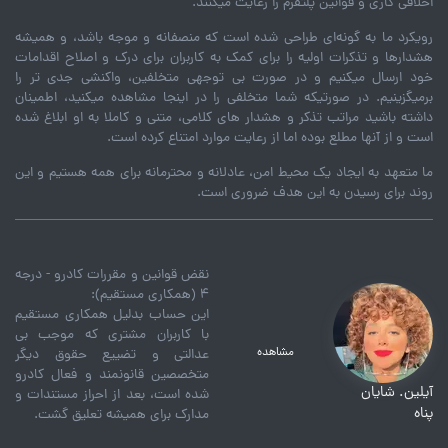
اخلاقی کاری و قوانین پلتفرم را رعایت میکنند.
رویکرد ما به گونه‌ای طراحی شده است که منصفانه و موجه باشد، و همیشه
هشدارها و تذکرات اولیه را برای کمک به کاربران برای درک و اصلاح اقدامات
خود ارسال میکنیم و در صورت بی توجهی متخلفین، واکنشی جدی تر را
برمیگزینیم. در صورتیکه شما متخلفی را در اینجا مشاهده میکنید، اطمینان
داشته باشید مراتب تذکر و هشدار های کلامی، متنی و کاملا به او ابلاغ شده
است و از آنها مطلع بوده اما از رعایت موارد امتناع کرده است.
ما متعهد به ایجاد یک محیط امن، عادلانه و محترمانه برای همه هستیم و این
روند برای رسیدن به این هدف ضروری است.
نقض قوانین و مقررات کادرو - درجه
۴ (همکاری مستقیم):
این حساب بدلیل همکاری مستقیم
با کاربران مشتری که موجب بی
مشاهده
عدالتی و تضییع حقوق دیگر
متخصصین قانونمند و فعال کادرو
آیلین. شایان
شده است، بعد از احراز مستندات و
پناه
مدارک برای همیشه تعلیق گشت.