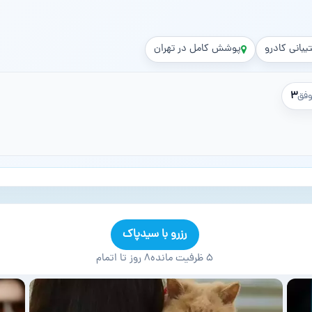
یبانی کادرو
پوشش کامل در تهران
۳
فق
رزرو با سیدپاک
۵ ظرفیت مانده
۸ روز تا اتمام