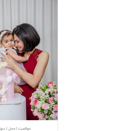
موقعیت | محل | سوژ