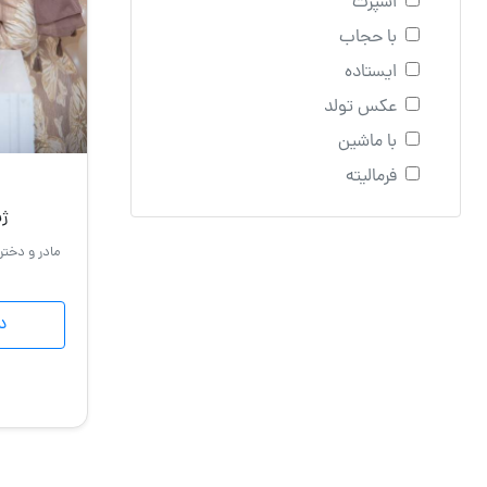
اسپرت
با حجاب
ایستاده
عکس تولد
با ماشین
فرمالیته
ژ
مادر و دختر 
د