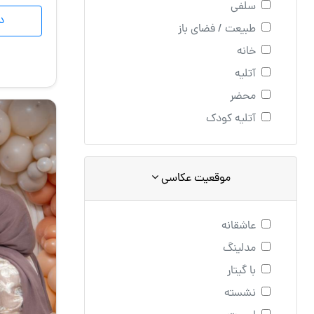
سلفی
د
طبیعت / فضای باز
خانه
آتلیه
محضر
آتلیه کودک
موقعیت عکاسی
عاشقانه
مدلینگ
با گیتار
نشسته