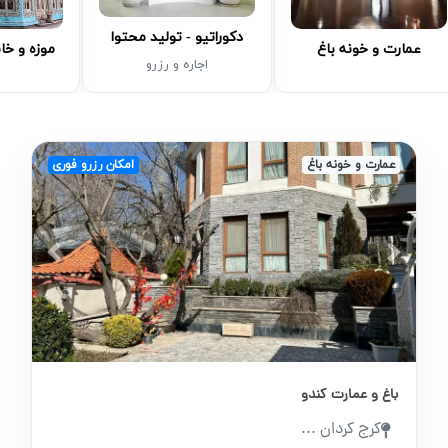
دکوراتیو - تولید محتوا
عمارت و خونه باغ
موزه و خا
اجاره و رزرو
عمارت و خونه باغ
امکان رزرو فوری
revious
Next
باغ و عمارت کندو
کرج کردان ...