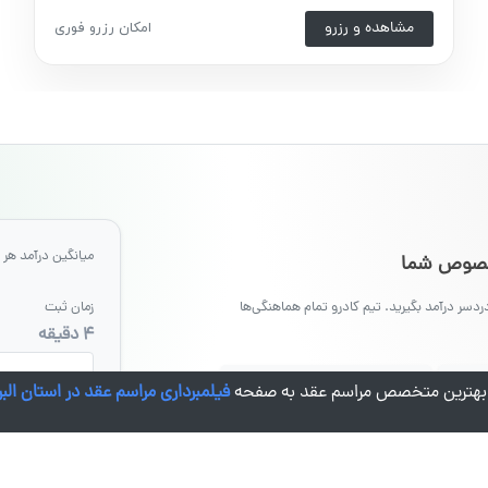
مشاهده و رزرو
امکان رزرو فوری
میانگین درآمد هر ر
مخصوص شما
ردسر درآمد بگیرید. تیم کادرو تمام هماهنگی‌ها
زمان ثبت
۴ دقیقه
کادرو از لحظه 
•
املی
مشاوره رایگان قیمت گذاری
ن بهترین متخصص مراسم عقد به صفحه
فیلمبرداری مراسم عقد در استان البر
در صورت نیاز 
شما فعال گردد