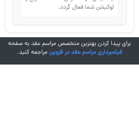
لوکیشن شما فعال گردد.
برای پیدا کردن بهترین متخصص مراسم عقد به صفحه
فیلمبرداری مراسم عقد در قزوین
مراجعه کنید.
درباره کادرو
زندگی این روزها به قدری سریع جریان داره که یک روز چشمامونو
باز می کنیم می بینیم سالها گذشته و از خاطرات ریز و درشت مون
هاله ای بیش نمونده! ما برای این اینجا هستیم که خاطرات شما،
مهمترین لحظات و شادی هاتون رو به راحت ترین روش ثبت و
ضبط کنیم تا هر وقت اراده کردید، راحت برگردید به گذشته و
خاطره ها رو مرور کنید.