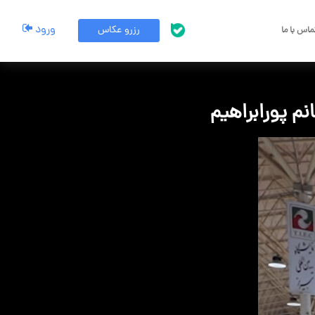
ورود
رزرو عکاس
اس با ما
پشتیبانی بله
انم پورابراهیم