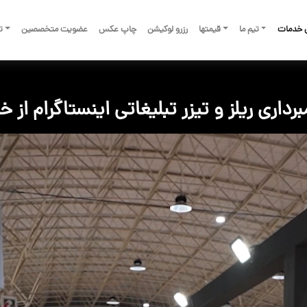
 خدمات
تیم ما
قیمتها
رزرو لوکیشن
چاپ عکس
عضویت متخصصین
تم
رداری ریلز و تیزر تبلیغاتی اینستاگرام از خ