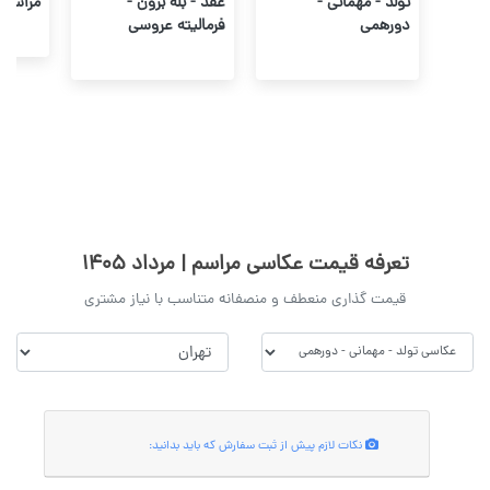
تولد - مهمانی -
عقد - بله برون -
مراسم 
دورهمی
فرمالیته عروسی
تعرفه قیمت عکاسی مراسم | مرداد 1405
قیمت گذاری منعطف و منصفانه متناسب با نیاز مشتری
نکات لازم پیش از ثبت سفارش که باید بدانید: