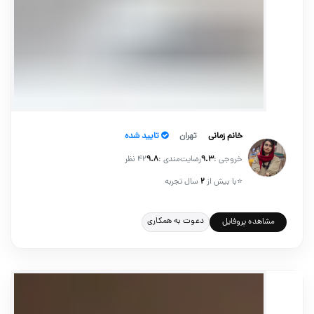
خانم زمانی
تهران
تایید شده
خروجی :
۹.۳
رضایت‌مندی :
۹.۸
42 نظر
⭐
با بیش از
۲
سال تجربه
دعوت به همکاری
مشاهده پروفایل