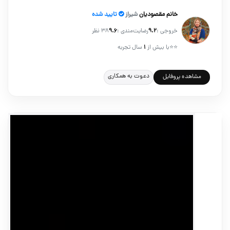
خانم مقصودیان
شیراز
تایید شده
خروجی :
۹.۲
رضایت‌مندی :
۹.۶
38 نظر
⭐⭐
با بیش از
۱
سال تجربه
دعوت به همکاری
مشاهده پروفایل