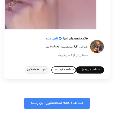
خانم مقصودیان
شیراز
تایید شده
خروجی :
۹.۲
رضایت‌مندی :
۹.۶
38 نظر
⭐⭐
با بیش از
۱
سال تجربه
دعوت به همکاری
مشاهده پروفایل
مشاهده قیمت‌ها
مشاهده همه متخصصین این رشته