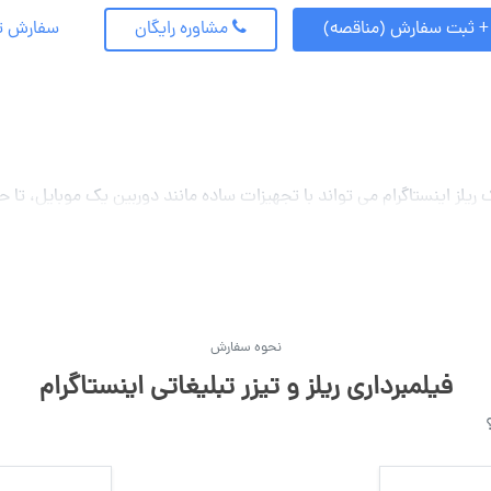
+ ثبت سفارش (مناقصه)
مشاوره رایگان
سفارش تلفنی: 6
با تجهیزات ساده مانند دوربین یک موبایل، تا حرفه ای ترین تجهیزات مانند هلی شات، تولید شود. آنچه در 
 دقیق آنرا روی کاغذ پیاده کرده باشید. ما در کادرو متخصصین بسیاری دارید 
دمات خود ندارید، نگران نباشید. شما می توانید حین ساخت پروژه در کادرو
نحوه سفارش
م برای افزایش دیده شدن و جذب توجه
فیلمبرداری ریلز و تیزر تبلیغاتی اینستاگرام
ه عنوان یکی از محبوب‌ترین و پرکاربردترین پلتفرم‌ها در حوزه به اشتراک گذ
جاد می‌شوند و امکانات مختلفی برای ویرایش و تنظیم آن‌ها در اختیار قر