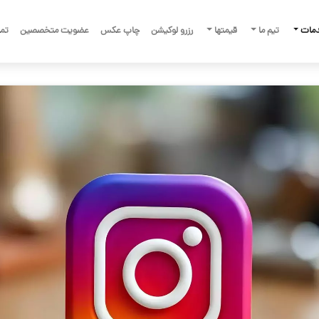
دمات
تیم ما
قیمتها
رزرو لوکیشن
چاپ عکس
عضویت متخصصین
تما