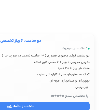
۲. به‌روز بودن با الگوریتم‌های جستجو: اینستاگرام مداوماً الگوریتم‌های جستجو خود را به‌روزرسانی می‌کند. شما باید با تغییرات و به‌روزرسانی‌های جدید این الگوریتم‌ها آشنا باشید و محتوای خود را بر اساس آنها بهینه کنید.
۳. تشویق به تعامل: سعی کنید در توضیحات ریلز تبلیغاتی خود از کاربران بخواهید که نظر و نظراتشان را درباره ویدیو بیان کنند و به انگیزه آن‌ها برای تعامل با شما توجه کنید. این کار می‌تواند باعث افزایش نرخ تعامل با ریلز تبلیغاتی شما و در نتیجه افزایش دیده شدن آن شود.
۴. اشتراک‌گذاری در شبکه‌های دیگر: به منظور افزایش دیده شدن ریلزهای خود، آن‌ها را در شبکه‌های اجتماعی دیگری نیز به اشتراک بگذارید. این کار می‌تواند ترافیک و بازدید ریل شما را افزایش دهد.
در نهایت، لازم به ذکر است که استفاده از تکنیک‌های بهینه‌س
دو ساعت، ۶ ریلز تخصصی
۴ متخصص موجود
دو ساعت تولید محتوای حضوری ( +۲ ساعت تمدید در صورت نیاز)
تدوین خروجی ۶ ریلز + ۶ عکس کاور آماده
مدت هر ریلز تا ۳۰ ثانیه
کمک به سناریونویسی + کارگردانی سناریو
نورپردازی و صدابرداری حرفه ای
+‌زیر نویس
با متخصص سطح ⭐⭐⭐⭐⭐:
انتخاب و ادامه رزرو