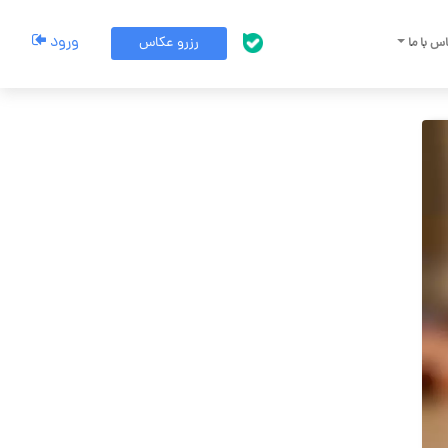
ورود
رزرو عکاس
س با ما
پشتیبانی بله