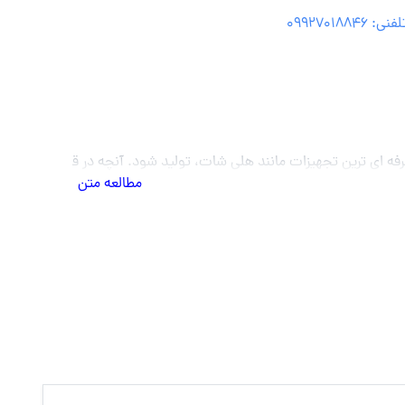
0992701884
قیمت تاثیر دارد، تجهیزات، مدت فیلمبرداری، مدت ویدیو خروجی ( که معمولا توصیه میشود زمان های کوتاه م
مطالعه متن
که میتوانید با آنها ایده ریلز خود را اجرا کنید.
، در قسمت توضیحات بنویسید که نیاز به ایده دارید تا متخصصان ما کار پی
اری تصاویر و ویدیوها شناخته می‌شود. اینستاگرام از طریق امکانات متنوع خ
ار می‌گیرد. اینستاگرام ریلز تبلیغاتی را با هدف جلب توجه بیشتر کاربر