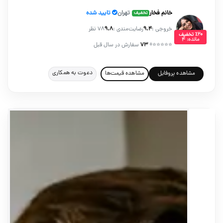
خانم فخار
تهران
تایید شده
تخفیف
خروجی :
۹.۴
رضایت‌مندی :
۹.۸
78 نظر
٪۲۰ تخفیف
مانده: ۴
⭐⭐⭐⭐⭐
+
۷۳
سفارش در سال قبل
دعوت به همکاری
مشاهده پروفایل
مشاهده قیمت‌ها