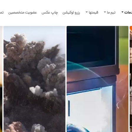
دمات
تیم ما
قیمتها
رزرو لوکیشن
چاپ عکس
عضویت متخصصین
تما