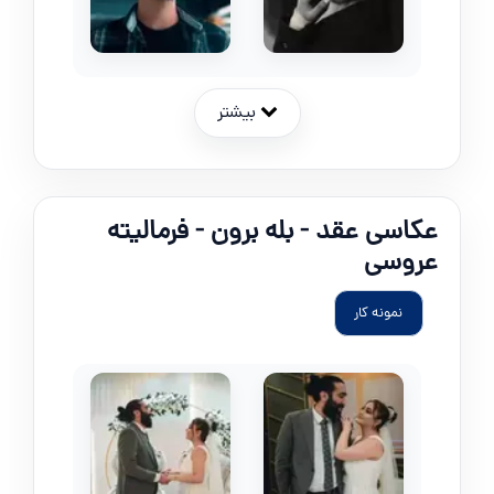
بیشتر
عکاسی عقد - بله برون - فرمالیته
عروسی
نمونه کار