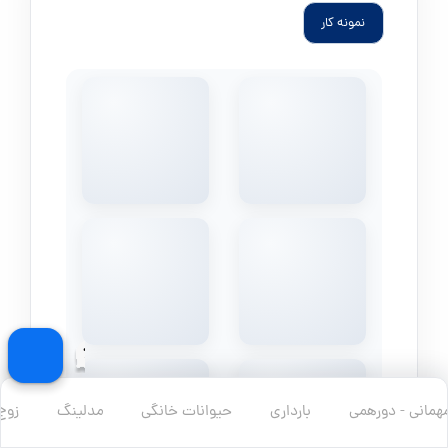
نمونه کار
مهمانی - دورهمی
بارداری
حیوانات خانگی
مدلینگ
زوج