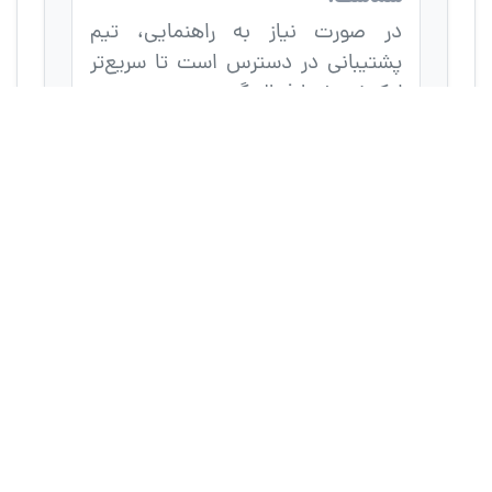
در صورت نیاز به راهنمایی، تیم
پشتیبانی در دسترس است تا سریع‌تر
لوکیشن شما فعال گردد.
درباره کادرو
زندگی این روزها به قدری سریع جریان داره که یک روز چشمامونو
باز می کنیم می بینیم سالها گذشته و از خاطرات ریز و درشت مون
هاله ای بیش نمونده! ما برای این اینجا هستیم که خاطرات شما،
مهمترین لحظات و شادی هاتون رو به راحت ترین روش ثبت و
ضبط کنیم تا هر وقت اراده کردید، راحت برگردید به گذشته و
خاطره ها رو مرور کنید.