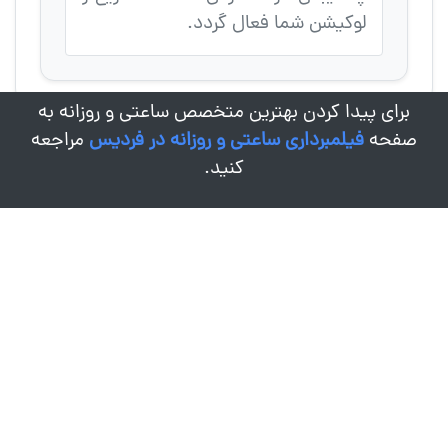
لوکیشن شما فعال گردد.
برای پیدا کردن بهترین متخصص ساعتی و روزانه به
صفحه
فیلمبرداری ساعتی و روزانه در فردیس
مراجعه
کنید.
درباره کادرو
زندگی این روزها به قدری سریع جریان داره که یک روز چشمامونو
باز می کنیم می بینیم سالها گذشته و از خاطرات ریز و درشت مون
هاله ای بیش نمونده! ما برای این اینجا هستیم که خاطرات شما،
مهمترین لحظات و شادی هاتون رو به راحت ترین روش ثبت و
ضبط کنیم تا هر وقت اراده کردید، راحت برگردید به گذشته و
خاطره ها رو مرور کنید.