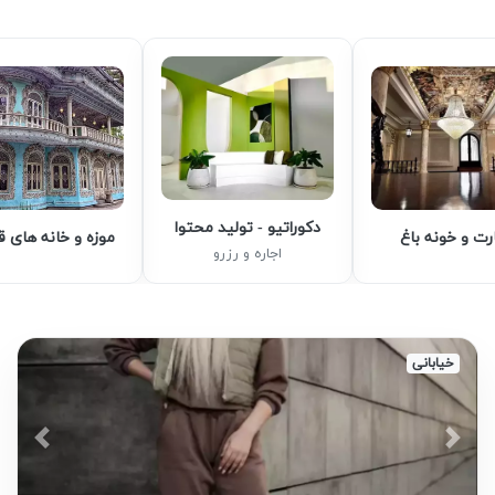
دکوراتیو - تولید محتوا
رت و خونه باغ
موزه و خانه های 
اجاره و رزرو
خیابانی
vious
Next