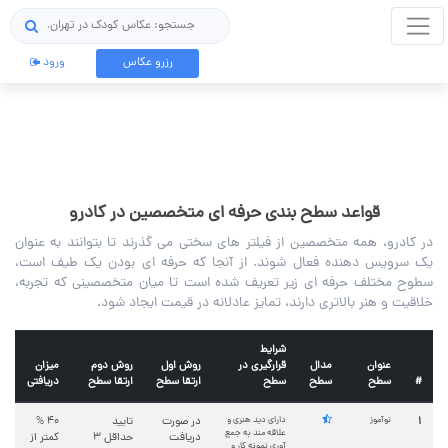
جستجو
رزرو عکاس
ورود
قواعد سطح بندی حرفه ای متخصصین در کادرو
در کادرو، همه متخصصین از فیلتر های سختی می گذرند تا بتوانند به عنوان
یک سرویس دهنده فعال شوند. از آنجا که حرفه ای بودن یک طیف است،
سطوح مختلف حرفه ای زیر تعریف شده است تا میان متخصصینی که تجربه،
خلاقیت و هنر بالاتری دارند، تمایز عادلانه در قیمت ایجاد شود.
شرایط
عنوان
مدال
قرارگیری در
روش اول
روش دوم
میزان
#
سطح
سطح
سطح
ارتقا سطح
ارتقا سطح
دریافتی
1
نوآموز
دارای دید هنری و
در صورت
تایید
40 %
علاقه مند به جمع
دریافت
حداقل ۳
کمتر از
آوری نمونه کار و