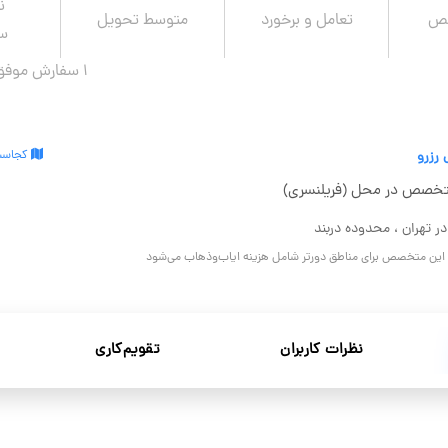
ن
صص
تعامل و برخورد
متوسط تحویل
سف
1 سفارش موفق در ۱ سال قبل
 رزرو
کجاست
خصص در محل (فریلنسری)
در تهران ، محدوده دربند
و این متخصص برای مناطق دورتر شامل هزینه ایاب‌وذهاب می‌شود
نظرات کاربران
تقویم‌کاری