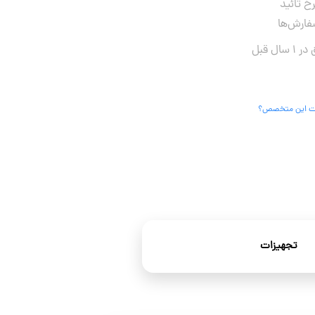
رخ تائید
ارش‌ها
 این متخصص؟
تجهیزات