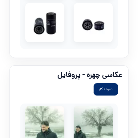
عکاسی چهره - پروفایل
نمونه کار