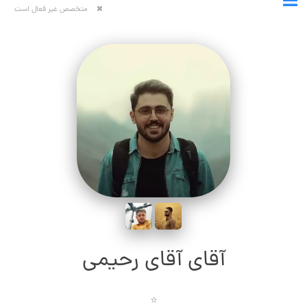
متخصص غیر فعال است
آقای آقای رحیمی
⭐