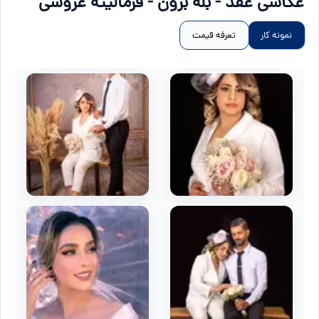
عکاسی عقد - بله برون - فرمالیته عروسی
نمونه کار
تعرفه قیمت