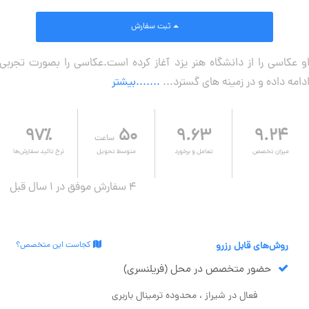
ثبت سفارش
و عکاسی را از دانشگاه هنر یزد آغاز کرده است.عکاسی را بصورت تجربی
دامه داده و در زمینه های گسترد...
.......بیشتر
۹۷٪
۵۰
۹.۶۳
۹.۲۴
ساعت
میزان تخصص
تعامل و برخورد
متوسط تحویل
نرخ تائید سفارش‌ها
4 سفارش موفق در ۱ سال قبل
روش‌های قابل رزرو
کجاست این متخصص؟
حضور متخصص در محل (فریلنسری)
فعال در شیراز ، محدوده ترمینال باربری