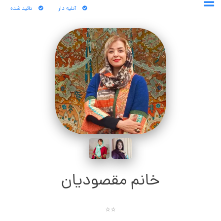
آتلیه دار
تائید شده
خانم مقصودیان
⭐⭐