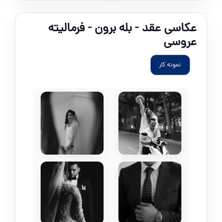
عکاسی عقد - بله برون - فرمالیته
عروسی
نمونه کار