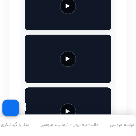
مراسم عروسی
عقد - بله برون - فرمالیته عروسی
سفر و گردشگری