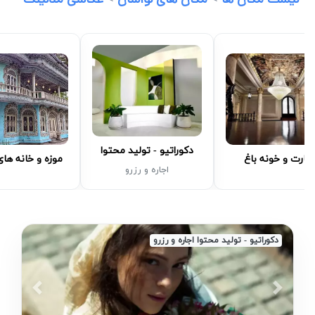
لیست مکان ها
>
مکان های لواسان
>
عکاسی مدلینگ
دکوراتیو - تولید محتوا
مارت و خونه باغ
موزه و خانه ها
اجاره و رزرو
دکوراتیو - تولید محتوا اجاره و رزرو
revious
Next