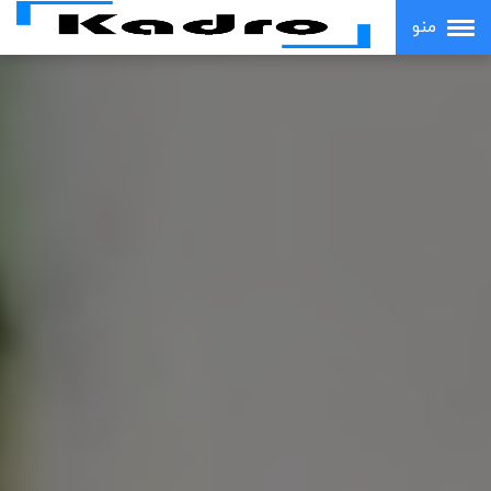
Ski
منو
t
conten