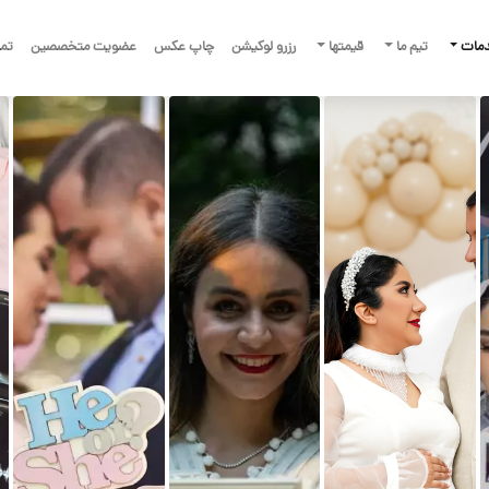
دمات
تیم ما
قیمتها
رزرو لوکیشن
چاپ عکس
عضویت متخصصین
تما