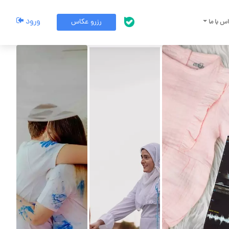
ورود
رزرو عکاس
س با ما
پشتیبانی بله