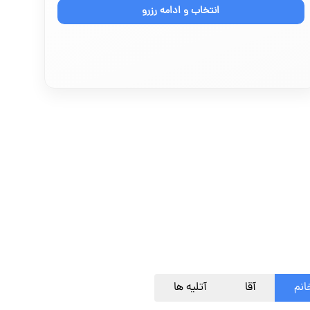
انتخاب و ادامه رزرو
انم
آقا
آتلیه ها