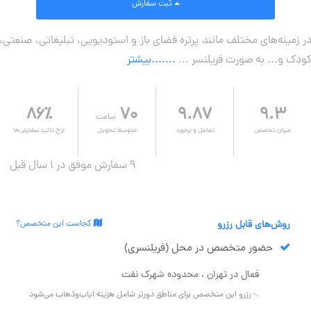
ثبت سفارش
ر زمینه‌های مختلف مانند پرتره فضای باز و استودیویی، تبلیغاتی، صنعتی،
ودک و... به صورت فریلنسر ...
.......بیشتر
۸۶٪
۷۰
۹.۸۷
۹.۳
ساعت
میزان تخصص
تعامل و برخورد
متوسط تحویل
نرخ تائید سفارش‌ها
9 سفارش موفق در ۱ سال قبل
روش‌های قابل رزرو
کجاست این متخصص؟
حضور متخصص در محل (فریلنسری)
فعال در تهران ، محدوده شهرک نفت
.- رزرو این متخصص برای مناطق دورتر شامل هزینه ایاب‌وذهاب می‌شود