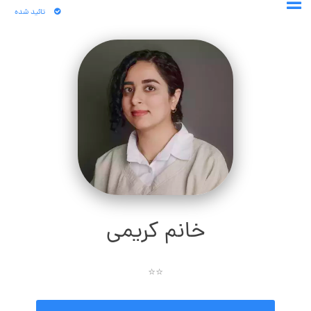
تائید شده
خانم کریمی
⭐⭐