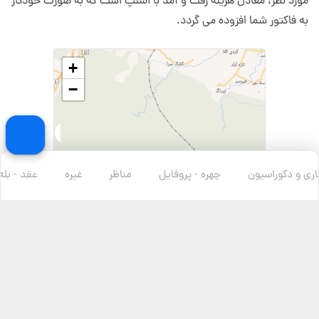
مورد نظر، معادل هزینه رفت و آمد با اسنپ است که به صورت خودکار
به فاکتور شما افزوده می گردد.
+
−
ری و دکوراسیون
چهره - پروفایل
مناظر
غیره
عقد - بله