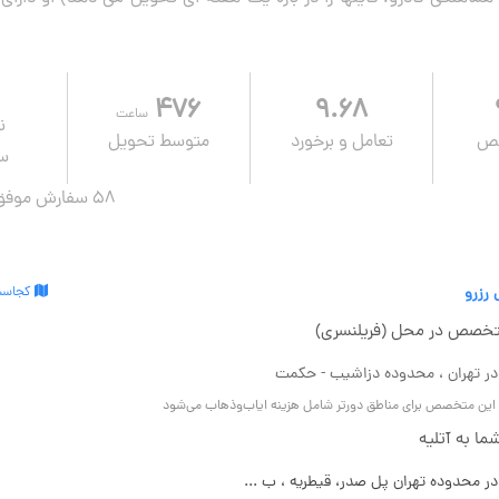
۴۷۶
۹.۶۸
ساعت
ن
صص
تعامل و برخورد
متوسط تحویل
سف
58 سفارش موفق در ۱ سال قبل
 رزرو
کجاست
خصص در محل (فریلنسری)
در تهران ، محدوده دزاشیب - حکمت
و این متخصص برای مناطق دورتر شامل هزینه ایاب‌وذهاب می‌شود
ا به آتلیه
 در محدوده تهران پل صدر، قیطریه ، ب ...