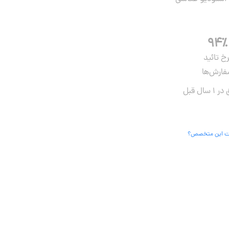
۹۴٪
رخ تائید
ارش‌ها
 این متخصص؟