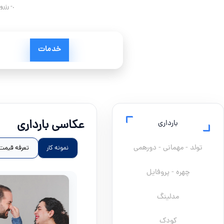
.- رزر
خدمات
عکاسی بارداری
بارداری
تولد - مهمانی - دورهمی
نمونه کار
تعرفه قیمت
چهره - پروفایل
مدلینگ
کودک