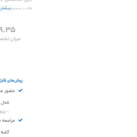
ت...
.......بیشتر
۹.۳۵
میزان تخ
روش‌های قابل
حضور مت
فعال 
.- رزر
مراجعه شم
آتلیه