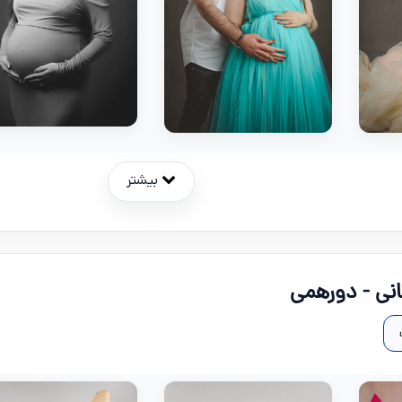
بیشتر
نی - دورهمی