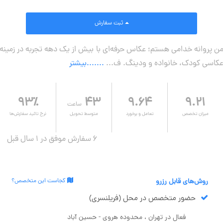
ثبت سفارش
ن پروانه خدامی هستم؛ عکاس حرفه‌ای با بیش از یک دهه تجربه در زمینه
کاسی کودک، خانواده و ودینگ. ف...
.......بیشتر
۹۳٪
۴۳
۹.۶۴
۹.۲۱
ساعت
میزان تخصص
تعامل و برخورد
متوسط تحویل
نرخ تائید سفارش‌ها
6 سفارش موفق در ۱ سال قبل
روش‌های قابل رزرو
کجاست این متخصص؟
حضور متخصص در محل (فریلنسری)
فعال در تهران ، محدوده هروی - حسین آباد