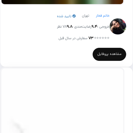
خانم فخار
تهران
تایید شده
خروجی :
۹.۴
رضایت‌مندی :
۹.۸
78 نظر
⭐⭐⭐⭐⭐
+
۷۳
سفارش در سال قبل
مشاهده پروفایل