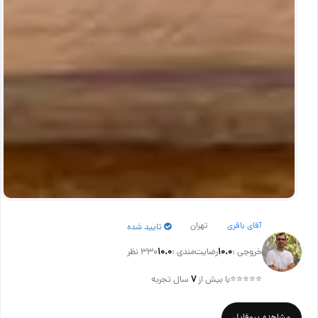
آقای باقری
تهران
تایید شده
خروجی :
۱۰.۰
رضایت‌مندی :
۱۰.۰
330 نظر
⭐⭐⭐⭐⭐
با بیش از
۷
سال تجربه