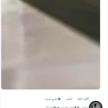
آقای ایازلو
تهران
تایید شده
خروجی :
۹.۸
رضایت‌مندی :
۱۰.۰
107 نظر