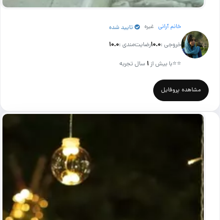
خانم آرانی
غیره
تایید شده
خروجی :
۱۰.۰
رضایت‌مندی :
۱۰.۰
⭐⭐
با بیش از
۱
سال تجربه
مشاهده پروفایل