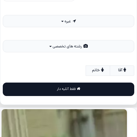
غیره
رشته های تخصصی
آقا
خانم
فقط آتلیه دار