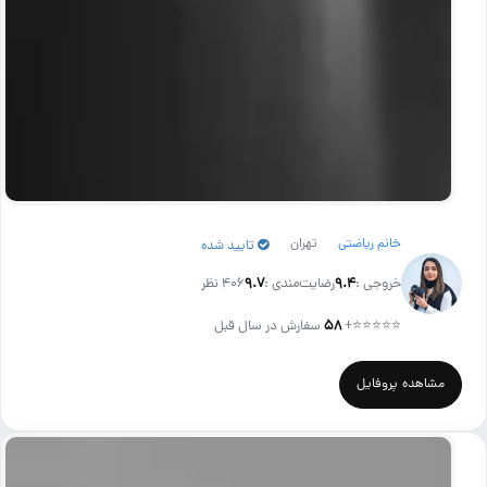
خانم ریاضتی
تهران
تایید شده
خروجی :
۹.۴
رضایت‌مندی :
۹.۷
406 نظر
⭐⭐⭐⭐⭐
+
۵۸
سفارش در سال قبل
مشاهده پروفایل