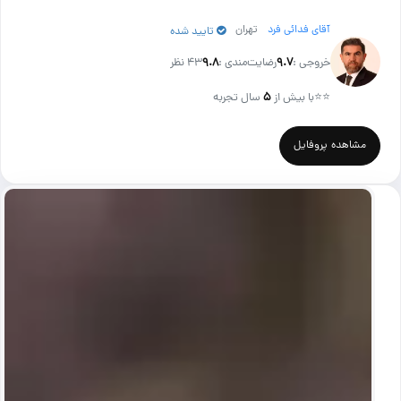
آقای فدائی فرد
تهران
تایید شده
خروجی :
۹.۷
رضایت‌مندی :
۹.۸
43 نظر
⭐⭐
با بیش از
۵
سال تجربه
مشاهده پروفایل