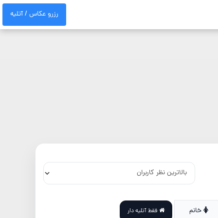
رزرو عکاس / آتلیه
خانم
فقط آتلیه دار