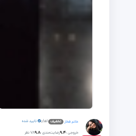
تهران
تایید شده
تخفیف
خانم فخار
خروجی :
۹.۴
رضایت‌مندی :
۹.۸
78 نظر