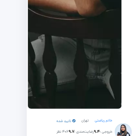
خانم ریاضتی
تهران
تایید شده
خروجی :
۹.۴
رضایت‌مندی :
۹.۷
406 نظر