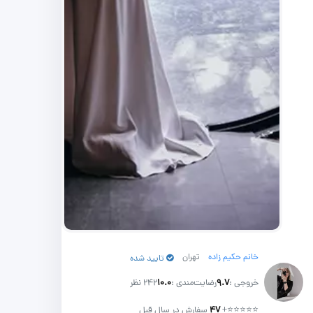
خانم حکیم زاده
تهران
تایید شده
خروجی :
۹.۷
رضایت‌مندی :
۱۰.۰
242 نظر
⭐⭐⭐⭐⭐
+
۴۷
سفارش در سال قبل