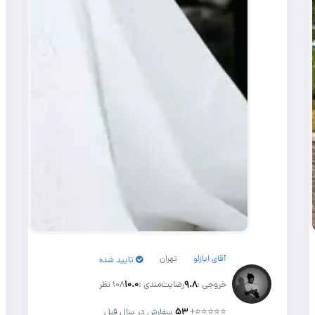
آقای ایازلو
تهران
تایید شده
خروجی :
۹.۸
رضایت‌مندی :
۱۰.۰
108 نظر
⭐⭐⭐⭐⭐
+
۵۳
سفارش در سال قبل