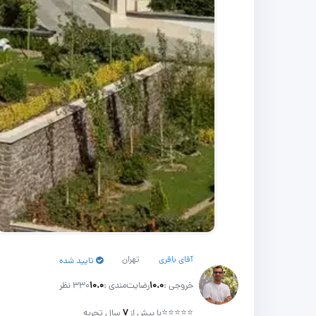
آقای باقری
تهران
تایید شده
خروجی :
۱۰.۰
رضایت‌مندی :
۱۰.۰
330 نظر
⭐⭐⭐⭐⭐
با بیش از
۷
سال تجربه