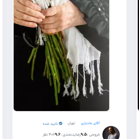
آقای بختیاری
تهران
تایید شده
خروجی :
۹.۵
رضایت‌مندی :
۹.۶
402 نظر