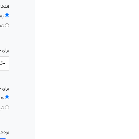
انتخا
بع
تعی
برای 
ته
برای 
هنو
ثب
بودجه