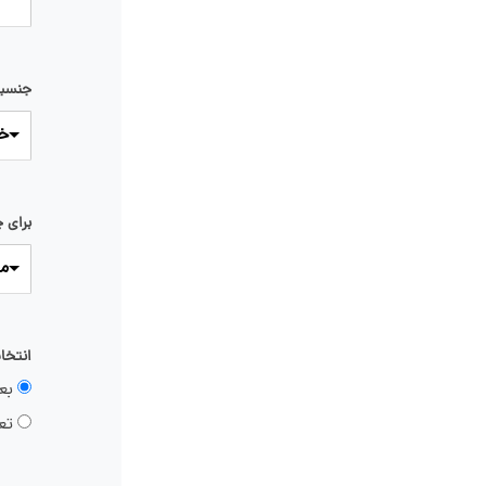
جنسی
خا
برای 
م
انتخا
بع
تعی