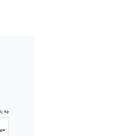
چه رش
عک