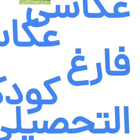
عکاسی
عکا
فارغ
کود
التحصیلی