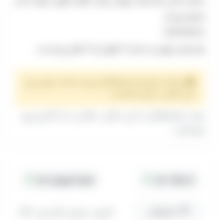
شماره تماس باغ عمارت بهرامی جهت اطلاع دقیق از هزینه ها و
شرایط رزرو آن
09126624686
باغ عمارت بهرامی از ساعت 12 ظهر الی 19 امکان رزرو است.
پرداخت هزینه و هماهنگی روز و ساعت برای رزرو
این مکان با خود شماست.
بعد از هماهنگی با این مکان، عکاس را از کادرو رزرو
بفرمایید.
جا پارک دارد
هزینه ورودی دارد
مسیریابی
(کرج، خیابان گلستان 46)