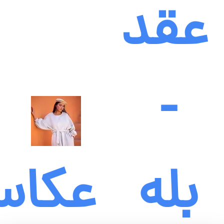
عقد
-
بله
عکاس