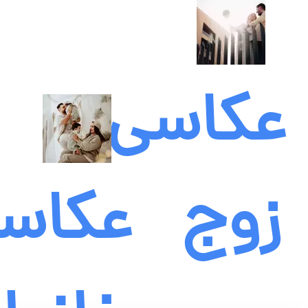
عکاسی
زوج
عکاس