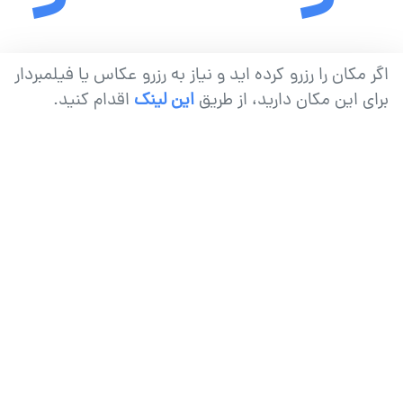
اگر مکان را رزرو کرده اید و نیاز به رزرو عکاس یا فیلمبردار
برای این مکان دارید، از طریق
این لینک
اقدام کنید.
کسب درآمد سریع
درآمد از فضای مخصوص شما
مکان عکاسی خود را در کمتر از چند دقیقه ثبت
کنید و برای هر رزرو بدون دردسر درآمد بگیرید. تیم
کادرو تمام هماهنگی‌ها را مدیریت می‌کند.
•
•
دسترسی به ۱۵ هزار عکاس
سیستم رزرو تعاملی
•
مشاوره رایگان قیمت گذاری