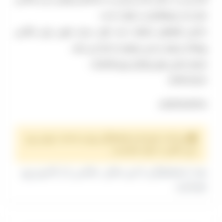
مثل ثبت رویاهایتان در خواب است.
داشتن فضاهای مختلف ایده های بسیار خوبی برای عکاسی
پوشاک و تولد و حتی دونفره به شما می دهد.
شماره تماس های باغ گل مریم کاشانک:
0912307806
09123383367
پرداخت هزینه و هماهنگی روز و ساعت برای رزرو
این مکان با خود شماست.
بعد از هماهنگی با این مکان، عکاس را از کادرو رزرو
بفرمایید.