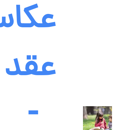
عکاس
عقد
-