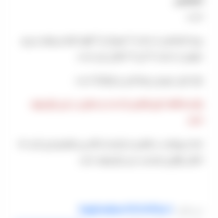
اختصاصی
است.
رزرو اختصاصی از ساعت 9 صبح الی 12 ظهر انجام می‌شود و رزرو
عمومی از ساعت 12 الی 19 امکان پذیر است.
باغ دارای سرویس بهداشتی و پارکینگ است.
باغ صبا فقط دارای فضای باز است و عمارتی در این باغ وجود
ندارد.
شما می‌توانید در فضای باز باغ صبا عکاسی و فیلمبرداری کنید اما
امکان برگزاری مراسم در این باغ وجود ندارد.
baghsaba09121884508
اینستاگرام