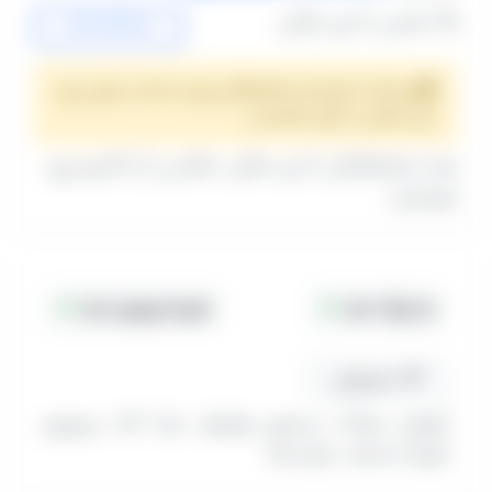
تماس با این مکان:
09121884508
پرداخت هزینه و هماهنگی روز و ساعت برای رزرو
این مکان با خود شماست.
بعد از هماهنگی با این مکان، عکاس را از کادرو رزرو
بفرمایید.
جا پارک دارد
هزینه ورودی دارد
مسیریابی
(تهران، پونک، سیمون بولیوار، مراد آباد، روبروی
کوچه مسجد، باغ صبا)