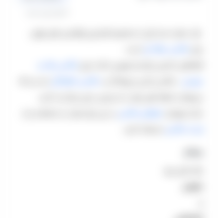
0 نظر تایید شده
باغ عمارت صبا یکی از منحصربه فردترین لوکیشن های تهران
برای
عکاسی حرفه ای
است.
فضاهای دلنشین باغ صبا بهترین حالت برای
عکاسی عقد و
عروسی
، عکاسی لباس و پوشاک و
عکاسی خانوادگی
است و که
می‌توانید لحظه های خود را به زیبایی دراین باغ ثبت کنید.
شما میتوانید
تعرفه‌ی عکاسی
در این باغ عمارت را مشاهده و از
ژست عکاسی
استفاده کنید.
بیشتر
باغ دارای رزرو
عمومی
و