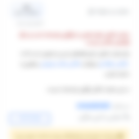
0.0
عمارت و خونه باغ
میانگین امتیاز
0 نظر تایید شده
عمارت شاهی تنها مختص به برگزاری مراسمات است و دیگر
لوکیشن عکاسی نیست.
باغ عمارت شاهی دارای فضاهای مدرن و متنوعی است که با
عکاسی حرفه ای
میتوانید
عکاسی عقد و عروسی
بینظیری را
داشته باشید.
در این عمارت امکان برگزاری مراسمات نیست.
emaratshahi
اینستاگرام
تماس با این مکان:
09122189156
پرداخت هزینه و هماهنگی روز و ساعت برای رزرو