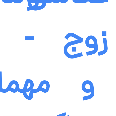
زوج
-
و
مهما