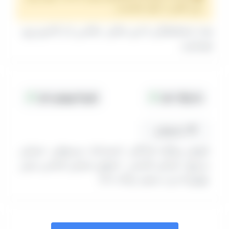
این مکان با خود شماست.
بعد از هماهنگی با این مکان، عکاس را از کادرو رزرو
بفرمایید.
جا پارک دارد
هزینه ورودی دارد
مسیریابی
(تهران بزرگراه ازادگان -احمداباد مستوفی- خیابان
بسیج- خیابان الماس - انتهای خیابان الماس نبش
چهارراه-درب سفید پلاک ۱۱۰)